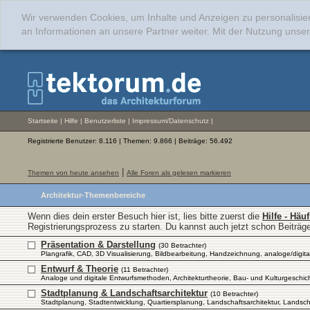
Wir verwenden Cookies, um Inhalte und Anzeigen zu personalisie
an Informationen an unsere Partner weiter. Mit der Nutzung uns
Startseite
|
Hilfe
|
Benutzerliste
|
Impressum/Datenschutz
|
Registrierte Benutzer: 8.116 | Themen: 9.866 | Beiträge: 56.492
|
Themen von heute ansehen
Alle Foren als gelesen markieren
Architektur-Themenbereiche
Wenn dies dein erster Besuch hier ist, lies bitte zuerst die
Hilfe - Häu
Registrierungsprozess zu starten. Du kannst auch jetzt schon Beiträg
Präsentation & Darstellung
(30 Betrachter)
Plangrafik, CAD, 3D Visualisierung, Bildbearbeitung, Handzeichnung, analoge/digita
Entwurf & Theorie
(11 Betrachter)
Analoge und digitale Entwurfsmethoden, Architekturtheorie, Bau- und Kulturgeschi
Stadtplanung & Landschaftsarchitektur
(10 Betrachter)
Stadtplanung, Stadtentwicklung, Quartiersplanung, Landschaftsarchitektur, Landscha