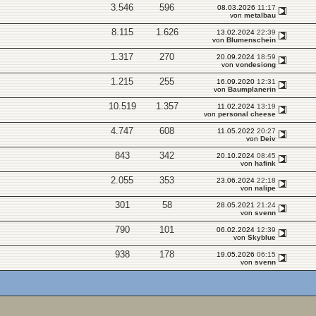
3.546
596
08.03.2026
11:17
von
metalbau
8.115
1.626
13.02.2024
22:39
von
Blumenschein
1.317
270
20.09.2024
18:59
von
vondesiong
1.215
255
16.09.2020
12:31
von
Baumplanerin
10.519
1.357
11.02.2024
13:19
von
personal cheese
4.747
608
11.05.2022
20:27
von
Deiv
843
342
20.10.2024
08:45
von
hafink
2.055
353
23.06.2024
22:18
von
nalipe
301
58
28.05.2021
21:24
von
svenn
790
101
06.02.2024
12:39
von
Skyblue
938
178
19.05.2026
06:15
von
svenn