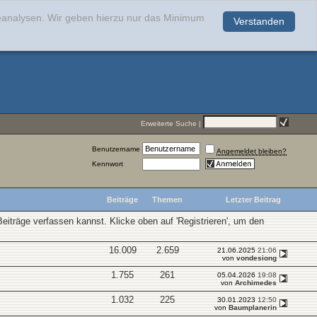
teanalysen. Wir geben hierzu nur das Minimum
Verstanden
.
Erweiterte Suche
|
Benutzername
Angemeldet bleiben?
Kennwort
Beiträge
Themen
Letzter Beitrag
Beiträge verfassen kannst. Klicke oben auf 'Registrieren', um den
16.009
2.659
21.06.2025
21:06
von
vondesiong
1.755
261
05.04.2026
19:08
von
Archimedes
1.032
225
30.01.2023
12:50
von
Baumplanerin