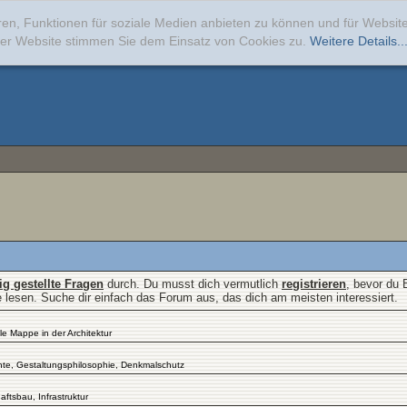
ren, Funktionen für soziale Medien anbieten zu können und für Websi
erer Website stimmen Sie dem Einsatz von Cookies zu.
Weitere Details..
fig gestellte Fragen
durch. Du musst dich vermutlich
registrieren
, bevor du 
e lesen. Suche dir einfach das Forum aus, das dich am meisten interessiert.
le Mappe in der Architektur
chte, Gestaltungsphilosophie, Denkmalschutz
ftsbau, Infrastruktur