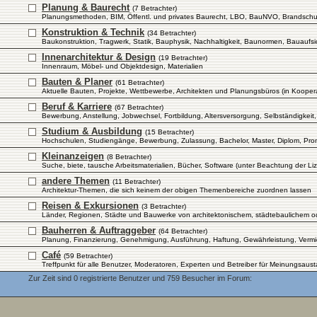
Planung & Baurecht
(7 Betrachter)
Planungsmethoden, BIM, Öffentl. und privates Baurecht, LBO, BauNVO, Brandschutz,
Konstruktion & Technik
(34 Betrachter)
Baukonstruktion, Tragwerk, Statik, Bauphysik, Nachhaltigkeit, Baunormen, Bauaufsi
Innenarchitektur & Design
(19 Betrachter)
Innenraum, Möbel- und Objektdesign, Materialien
Bauten & Planer
(61 Betrachter)
Aktuelle Bauten, Projekte, Wettbewerbe, Architekten und Planungsbüros (in Kooper
Beruf & Karriere
(67 Betrachter)
Bewerbung, Anstellung, Jobwechsel, Fortbildung, Altersversorgung, Selbständigkeit,
Studium & Ausbildung
(15 Betrachter)
Hochschulen, Studiengänge, Bewerbung, Zulassung, Bachelor, Master, Diplom, Promo
Kleinanzeigen
(8 Betrachter)
Suche, biete, tausche Arbeitsmaterialien, Bücher, Software (unter Beachtung der 
andere Themen
(11 Betrachter)
Architektur-Themen, die sich keinem der obigen Themenbereiche zuordnen lassen
Reisen & Exkursionen
(3 Betrachter)
Länder, Regionen, Städte und Bauwerke von architektonischem, städtebaulichem od
Bauherren & Auftraggeber
(64 Betrachter)
Planung, Finanzierung, Genehmigung, Ausführung, Haftung, Gewährleistung, Vermie
Café
(59 Betrachter)
Treffpunkt für alle Benutzer, Moderatoren, Experten und Betreiber für Meinungsa
Zur Zeit sind 0 registrierte Benutzer und 759 Besucher im Forum: