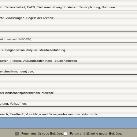
 Barrierefreiheit, EnEV, Flächenermittlung, Kosten- u. Terminplanung, Honorare
chtl. Zulassungen, Regeln der Technik
ation mit
archINFORM
)
 Büroorganisation, Akquise, Mitarbeiterführung
tion, Praktika, Auslandsaufenthalte, Studienarbeiten
Lizensbestimmungen) usw.
er landschaftsplanerischem Interesse
tung, Verkauf, etc.
ustausch, Feedback, Vorschläge und Bewegendes rund um tektorum.de
Forum enthält neue Beiträge.
Forum enthält keine neuen Beiträge.